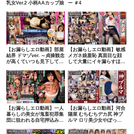
乳女Ver.2 小柄AAカップ娘
ー ＃4
SODクリエイト
SYUCHI
【お漏らしエロ動画】部屋
【お漏らしエロ動画】敏感
結界 ドマゾver. ～貞操観念
メガネ娘羞恥 真面目な顔
が高くていつも見下してい
して大量にイキ漏らすほど
るような女でも完全に僕の
感度抜群なオマ〇コ
思い通り イヒ！～ 藤森里
イラマチオ
ぶっかけ
穂
【お漏らしエロ動画】一人
【お漏らしエロ動画】河合
暮らしの美女が鬼畜犯罪集
陽菜 むちむちデカ尻 神ブ
団に狙われる自宅押込み中
ルマ ロリ美少女やぽっち
出しレ〇プ 逢月ひまり
ゃり娘にピチピチブルマ＆
体操着を着せ、ハミパン、
4時間以上作品
4時間以上作品