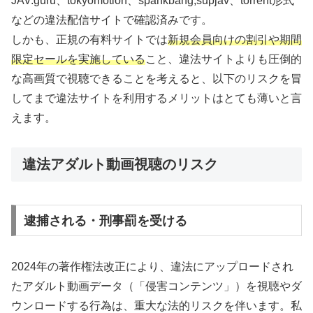
JAV.guru、tokyomotion、spankbang,supjav、torrent形式
などの違法配信サイトで確認済みです。
しかも、正規の有料サイトでは
新規会員向けの割引や期間
限定セールを実施している
こと、違法サイトよりも圧倒的
な高画質で視聴できることを考えると、以下のリスクを冒
してまで違法サイトを利用するメリットはとても薄いと言
えます。
違法アダルト動画視聴のリスク
逮捕される・刑事罰を受ける
2024年の著作権法改正により、違法にアップロードされ
たアダルト動画データ（「侵害コンテンツ」）を視聴やダ
ウンロードする行為は、重大な法的リスクを伴います。私