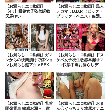
【お漏らしエロ動画】
【お漏らしエロ動画】黒人
【4K】眼鏡女子監禁調教
デカマラB.B.P.（ビッグ・
天馬ゆい
ブラック・ペニス）厳選ベ
スト2枚組
FALENO
ぶっかけ
【お漏らしエロ動画】ガマ
【お漏らしエロ動画】ドス
ンからの快楽漬けで嬉ショ
ケベ女子校生敏感早漏オマ
ンお漏らし超アクメSEX
○コ快楽中毒お漏らしデカ
三浦乃愛
尻潮吹きビッチギャル 瀬
那ルミナ
4K
その他フェチ
【お漏らしエロ動画】乳首
【お漏らしエロ動画】おま
開発電車 敏感お漏らし微
ん〇ぐっちょり放尿オナニ