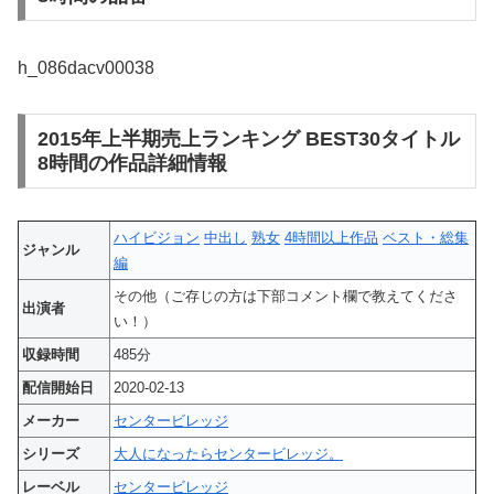
h_086dacv00038
2015年上半期売上ランキング BEST30タイトル
8時間の作品詳細情報
ハイビジョン
中出し
熟女
4時間以上作品
ベスト・総集
ジャンル
編
その他（ご存じの方は下部コメント欄で教えてくださ
出演者
い！）
収録時間
485分
配信開始日
2020-02-13
メーカー
センタービレッジ
シリーズ
大人になったらセンタービレッジ。
レーベル
センタービレッジ