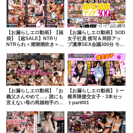
ムレムレワレメを毛穴まで
見えるほどの超ドアップ接
写！さらに尻コキ、着衣お
漏らし放尿やブルマぶっか
け等ブルマ好きに送る完全
【お漏らしエロ動画】【福
【お漏らしエロ動画】SOD
着衣フェチAV
袋】【超SALE】NTRり
女子社員 接写＆局部アッ
NTRられ＜潮潮潮吹き＞
プ濃厚SEX会議300分 モザ
SPっ！！＜爆潮！！広仲
イクギリギリを目指してワ
みなみ！・妹潮！！春日え
ギナグイ込み生着替えさセ
SOD star
トー横界隈援交女子
な！・アナ潮！！桃瀬くる
クハラ 5名議事録
み！＞潮吹sex10発！17L
射！大放出【ノーカット全
編収録】406分BOTANコ
ンプリートベストっ！
【お漏らしエロ動画】「お
【お漏らしエロ動画】トー
義父さんやめて…」誰にも
横界隈援交女子・3本セッ
言えない母の再婚相手の義
トpart001
父との姦淫 中年オヤジと
のねっとり変態セックスに
4K
kira☆kira
溺れるJ○ 月乃ひな